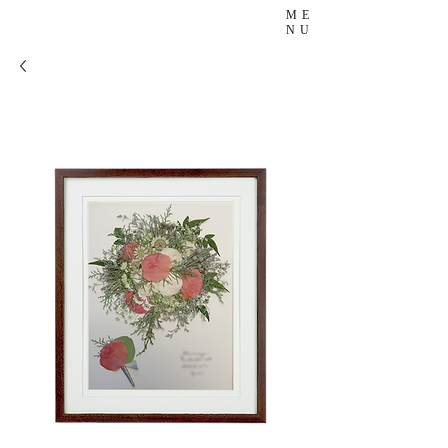
ME
NU