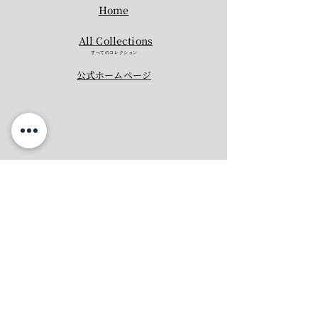
Home
All Collections
すべてのコレクション
​公式ホームページ​
あなたは何を残したいですか？
ウエディングブーケ
プロポーズの花束
​記念の花束
会場装花