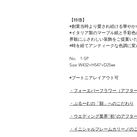
【特徴】
◉創業当時より愛され続ける華やか
◉イタリア製のマーブル紙と手彩色
界観にふさわしい装飾をご提案い
◉時を経てアンティークな色調に変
No. 1-SP
Size W432×H547×D25㎜
◉ブートニアレイアウト可
・フォーエバーフラワー（アフタ
・ぶるーむの「額」へのこだわり
・ウエディング業界“初”のアフタ
・イニシャルフレームカリーノの