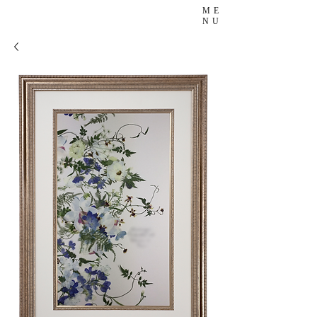
ME
NU