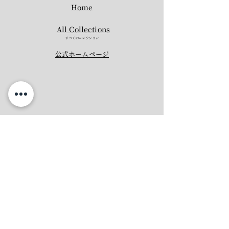
Home
All Collections
すべてのコレクション
​公式ホームページ​
あなたは何を残したいですか？
ウエディングブーケ
プロポーズの花束
​記念の花束
会場装花